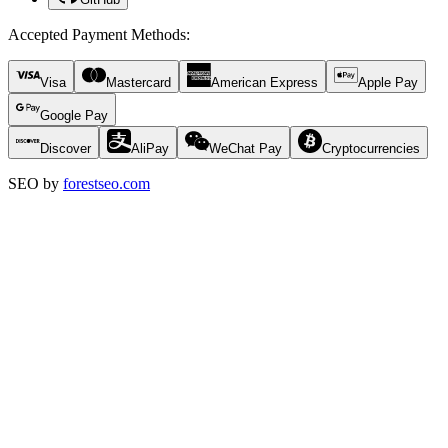
Accepted Payment Methods
:
Visa
Mastercard
American Express
Apple Pay
Google Pay
Discover
AliPay
WeChat Pay
Cryptocurrencies
SEO by
forestseo.com