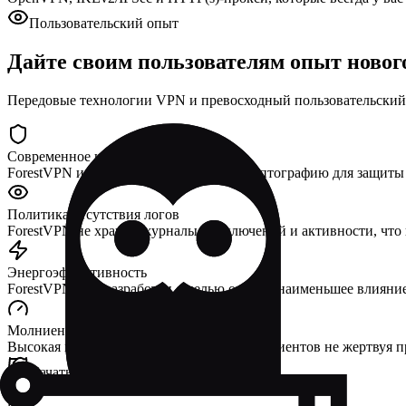
Пользовательский опыт
Дайте своим пользователям опыт новог
Передовые технологии VPN и превосходный пользовательский
Современное шифрование
ForestVPN использует современную криптографию для защиты д
Политика отсутствия логов
ForestVPN не хранит журналы подключений и активности, что 
Энергоэффективность
ForestVPN был разработан с целью оказать наименьшее влиян
Молниеносная скорость
Высокая производительность для ваших клиентов не жертвуя 
Начать