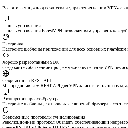
Все, что вам нужно для запуска и управления вашим VPN-серв
Панель управления
Панель управления ForestVPN позволяет вам управлять каждой
Настройка
Настройте шаблоны приложений для всех основных платформ в
Хорошо разработанный SDK
Создавайте собственное программное обеспечение VPN без ос
Современный REST API
Мы предоставляем REST API для VPN-клиента и платформы, а
Расширения прокси-браузера
Настройте шаблоны для прокси-расширений браузера в соответ
Современные протоколы туннелирования
Революционный протокол Quantum, обеспечивающий непревзой
OpenVPN, IKEv2/IPSec и HTTP(s)-прокси, которые всегда у вас